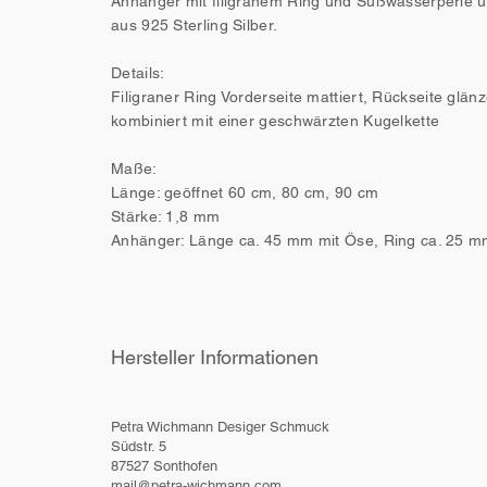
Anhänger mit filigranem Ring und Süßwasserperle 
aus 925 Sterling Silber.
Details:
Filigraner Ring Vorderseite mattiert, Rückseite glän
kombiniert mit einer geschwärzten Kugelkette
Maße:
Länge: geöffnet 60 cm, 80 cm, 90 cm
Stärke: 1,8 mm
Anhänger: Länge ca. 45 mm mit Öse, Ring ca. 25 
Hersteller Informationen
Petra Wichmann Desiger Schmuck
Südstr. 5
87527 Sonthofen
mail@petra-wichmann.com