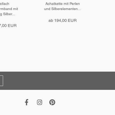
eifach
Achatkette mit Perlen
Elast
rmband mit
und Silberelementen...
Süß
g Silber...
ab 194,00 EUR
3
7,00 EUR