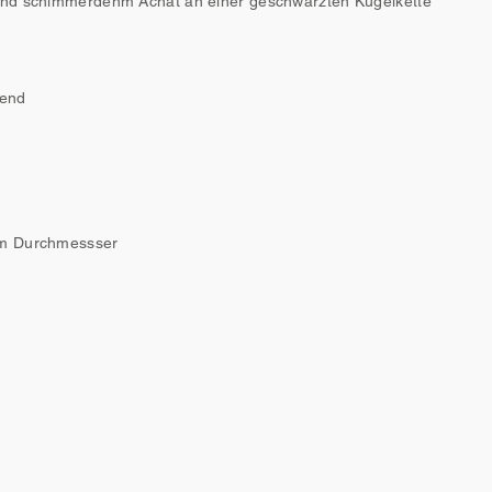
und schimmerdenm Achat an einer geschwärzten Kugelkette
zend
mm Durchmessser