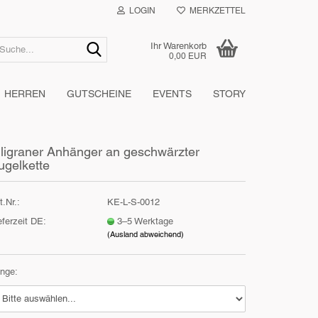
LOGIN
MERKZETTEL
Suche...
Ihr Warenkorb
0,00 EUR
HERREN
GUTSCHEINE
EVENTS
STORY
iligraner Anhänger an geschwärzter
ugelkette
t.Nr.:
KE-L-S-0012
eferzeit DE:
3–5 Werktage
(Ausland abweichend)
nge: