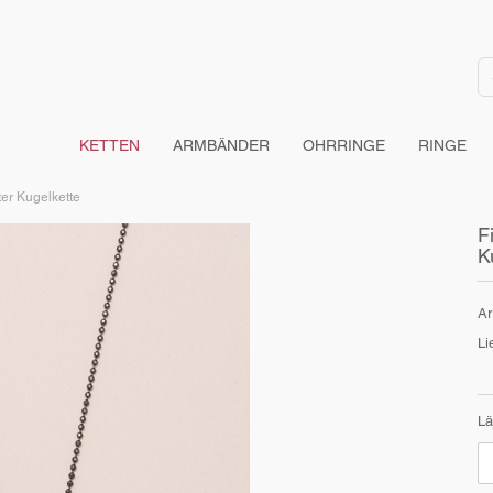
KETTEN
ARMBÄNDER
OHRRINGE
RINGE
er Kugelkette
F
K
Ar
Li
Lä