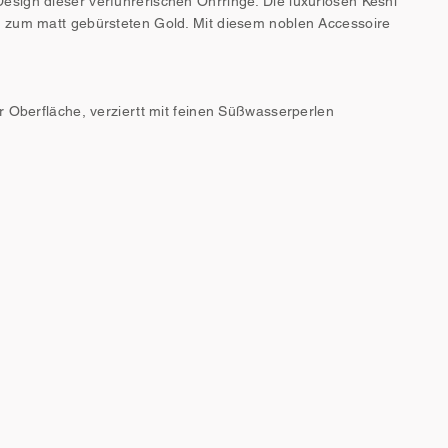
sign dieser verführerischen Ohrringe. Die luxuriösen Keshi
 zum matt gebürsteten Gold. Mit diesem noblen Accessoire
r Oberfläche, verziertt mit feinen Süßwasserperlen