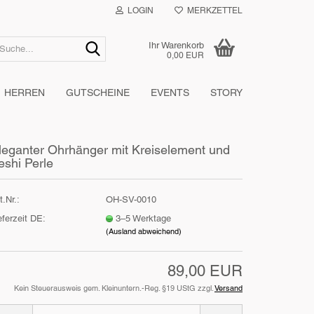
LOGIN
MERKZETTEL
Suche...
Ihr Warenkorb
0,00 EUR
HERREN
GUTSCHEINE
EVENTS
STORY
leganter Ohrhänger mit Kreiselement und
eshi Perle
t.Nr.:
OH-SV-0010
eferzeit DE:
3–5 Werktage
(Ausland abweichend)
89,00 EUR
Kein Steuerausweis gem. Kleinuntern.-Reg. §19 UStG zzgl.
Versand