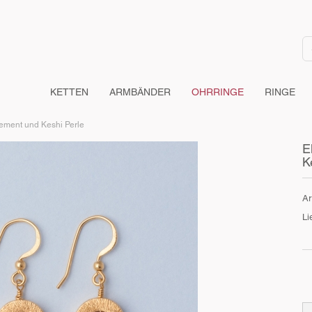
KETTEN
ARMBÄNDER
OHRRINGE
RINGE
lement und Keshi Perle
E
K
Ar
Li