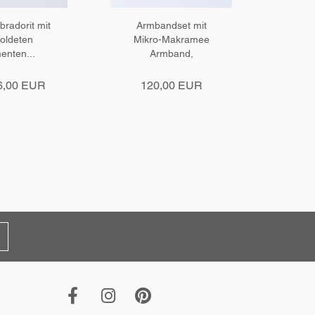
bradorit mit
Armbandset mit
Ohr
oldeten
Mikro-Makramee
v
enten...
Armband,
Süßw
Süßwasserperlen...
6,00 EUR
120,00 EUR
8