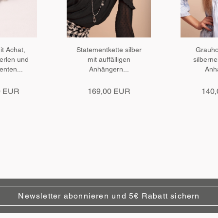
t Achat,
Statementkette silber
Grauhol
erlen und
mit auffälligen
silbern
enten...
Anhängern...
Anhä
0 EUR
169,00 EUR
140
Newsletter abonnieren und 5€ Rabatt sichern