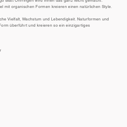
o Blatt Ohrringen wird Ihnen das ganz leicht gemacht.
 mit organischen Formen kreieren einen natürlichen Style.
ische Vielfalt, Wachstum und Lebendigkeit. Naturformen und
orm überführt und kreieren so ein einzigartiges
r