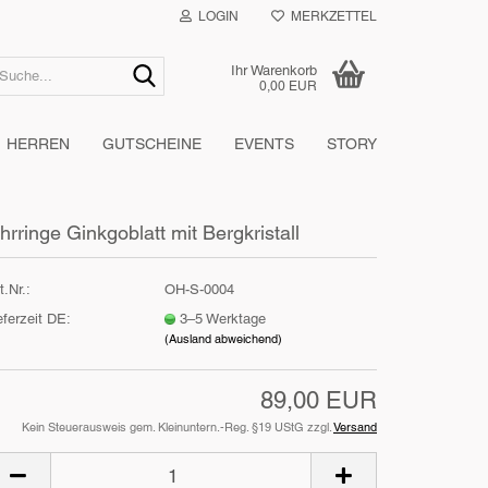
LOGIN
MERKZETTEL
Suche...
Ihr Warenkorb
0,00 EUR
HERREN
GUTSCHEINE
EVENTS
STORY
hrringe Ginkgoblatt mit Bergkristall
t.Nr.:
OH-S-0004
eferzeit DE:
3–5 Werktage
(Ausland abweichend)
89,00 EUR
Kein Steuerausweis gem. Kleinuntern.-Reg. §19 UStG zzgl.
Versand