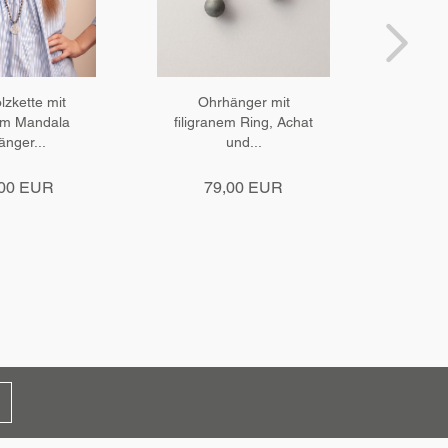
zkette mit
Ohrhänger mit
Stat
em Mandala
filigranem Ring, Achat
nger...
und...
Si
,00 EUR
79,00 EUR
1