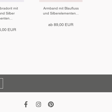
bradorit mit
Armband mit Blaufluss
Elas
 und Silber
und Silberelementen...
St
enten...
E
ab 89,00 EUR
6,00 EUR
4