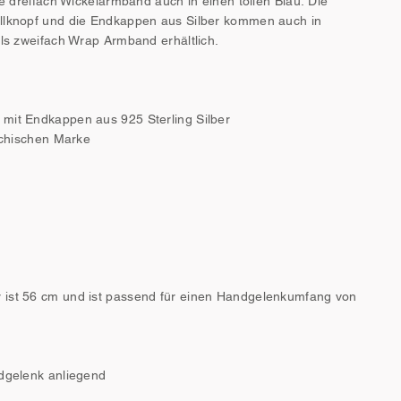
ne dreifach Wickelarmband auch in einen tollen Blau. Die
allknopf und die Endkappen aus Silber kommen auch in
als zweifach Wrap Armband erhältlich.
 mit Endkappen aus 925 Sterling Silber
eichischen Marke
 ist 56 cm und ist passend für einen Handgelenkumfang von
ndgelenk anliegend