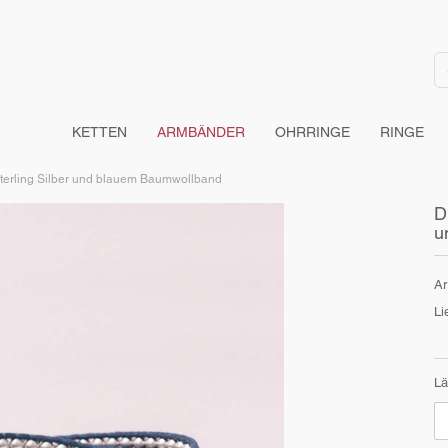
KETTEN
ARMBÄNDER
OHRRINGE
RINGE
terling Silber und blauem Baumwollband
D
u
Ar
Li
Lä