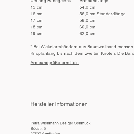
Umfang Handgelenk
Armbandlänge*
15 cm
54,0 cm
16 cm
56,0 cm Standardlänge
17 cm
58,0 cm
18 cm
60,0 cm
19 cm
62,0 cm
*
Bei Wickelarmbändern aus Baumwollband messen wi
Knopfanfang bis nach dem zweiten Knoten. Die Ba
Armbandgröße ermitteln
Hersteller Informationen
Petra Wichmann Desiger Schmuck
Südstr. 5
87527 Sonthofen