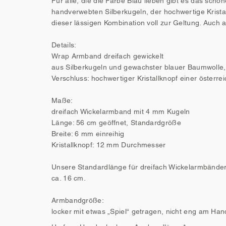
Für alle, die die Farbe Blau lieben gibt es das schö
handverwebten Silberkugeln, der hochwertige Krist
dieser lässigen Kombination voll zur Geltung. Auch 
Details:
Wrap Armband dreifach gewickelt
aus Silberkugeln und gewachster blauer Baumwolle,
Verschluss: hochwertiger Kristallknopf einer österr
Maße:
dreifach Wickelarmband mit 4 mm Kugeln
Länge: 56 cm geöffnet, Standardgröße
Breite: 6 mm einreihig
Kristallknopf: 12 mm Durchmesser
Unsere Standardlänge für dreifach Wickelarmbänder
ca. 16 cm.
Armbandgröße:
locker mit etwas „Spiel“ getragen, nicht eng am Ha