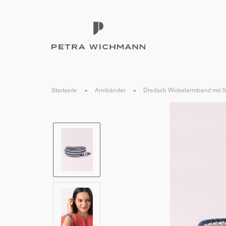
»
»
Startseite
Armbänder
Dreifach Wickelarmband mit S