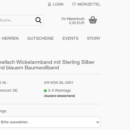
LOGIN
MERKZETTEL
Suche...
Ihr Warenkorb
0,00 EUR
HERREN
GUTSCHEINE
EVENTS
STORY
reifach Wickelarmband mit Sterling Silber
nd blauem Baumwollband
t.Nr.:
AR-W3X-BL-0001
eferzeit DE:
3–5 Werktage
(Ausland abweichend)
nge: