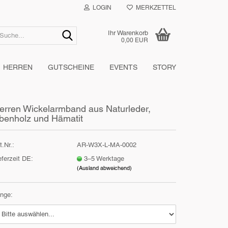
LOGIN
MERKZETTEL
Suche...
Ihr Warenkorb
0,00 EUR
HERREN
GUTSCHEINE
EVENTS
STORY
erren Wickelarmband aus Naturleder,
benholz und Hämatit
t.Nr.:
AR-W3X-L-MA-0002
eferzeit DE:
3–5 Werktage
(Ausland abweichend)
nge: