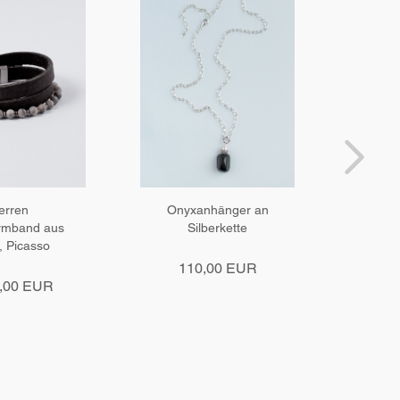
erren
Onyxanhänger an
Armb
rmband aus
Silberkette
Sil
, Picasso
s
spis...
110,00 EUR
8,00 EUR
8