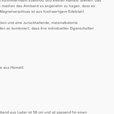
 schimmerndem Ebenholz und kleinen Hämatit Steinen. Das
eln machen das Armband so angenehm zu tragen, dass es
e Magnetverschluss ist aus hochwertigem Edelstahl.
ktion und eine zurückhaltende, materialbetonte
en so kombiniert, dass ihre individuellen Eigenschaften
e aus Hämatit
band aus Leder ist 58 cm und ist passend für einen