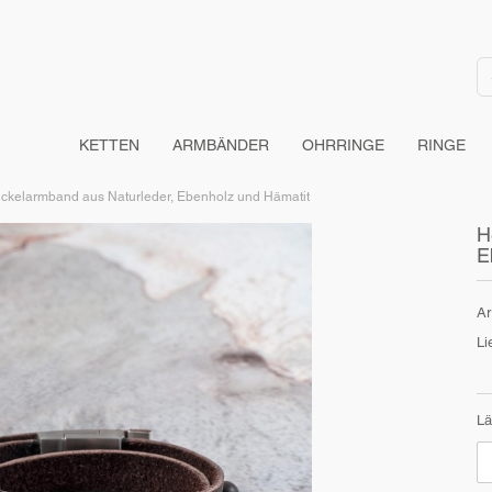
KETTEN
ARMBÄNDER
OHRRINGE
RINGE
ckelarmband aus Naturleder, Ebenholz und Hämatit
H
E
Ar
Li
Lä