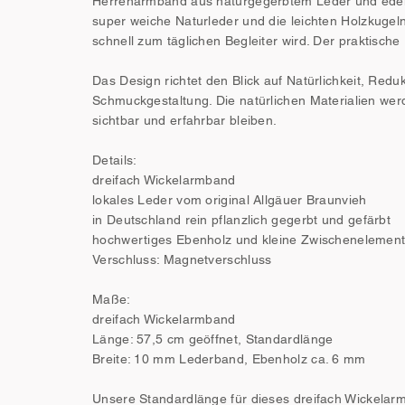
Herrenarmband aus naturgegerbtem Leder und edel
super weiche Naturleder und die leichten Holzkug
schnell zum täglichen Begleiter wird. Der praktisch
Das Design richtet den Blick auf Natürlichkeit, Redu
Schmuckgestaltung. Die natürlichen Materialien werd
sichtbar und erfahrbar bleiben.
Details:
dreifach Wickelarmband
lokales Leder vom original Allgäuer Braunvieh
in Deutschland rein pflanzlich gegerbt und gefärbt
hochwertiges Ebenholz und kleine Zwischenelement
Verschluss: Magnetverschluss
Maße:
dreifach Wickelarmband
Länge: 57,5 cm geöffnet, Standardlänge
Breite: 10 mm Lederband, Ebenholz ca. 6 mm
Unsere Standardlänge für dieses dreifach Wickelarm