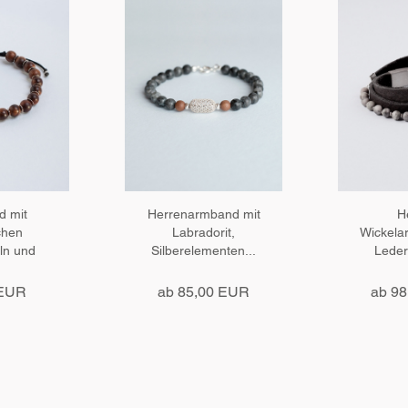
d mit
Herrenarmband mit
H
chen
Labradorit,
Wickela
ln und
Silberelementen...
Leder
enten...
Ja
 EUR
ab 85,00 EUR
ab 9